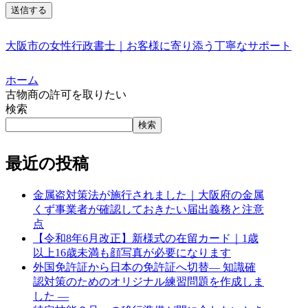
大阪市の女性行政書士｜お客様に寄り添う丁寧なサポート
ホーム
古物商の許可を取りたい
検索
検索
最近の投稿
金属盗対策法が施行されました｜大阪府の金属
くず事業者が確認しておきたい届出義務と注意
点
【令和8年6月改正】新様式の在留カード｜1歳
以上16歳未満も顔写真が必要になります
外国免許証から日本の免許証へ切替― 知識確
認対策のためのオリジナル練習問題を作成しま
した ―