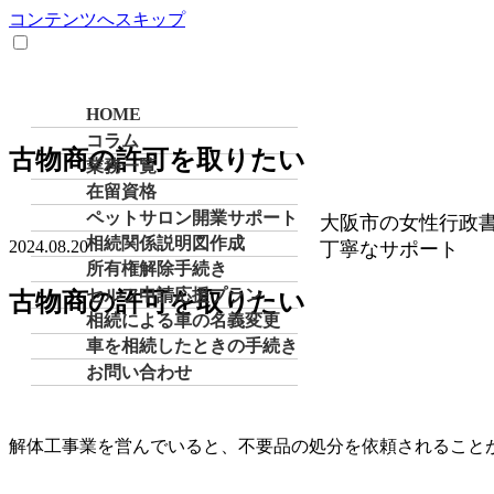
コンテンツへスキップ
HOME
コラム
古物商の許可を取りたい
業務一覧
在留資格
ペットサロン開業サポート
大阪市の女性行政
相続関係説明図作成
2024.08.20
丁寧なサポート
所有権解除手続き
セルフ申請応援プラン
古物商
の許可を取りたい
相続による車の名義変更
車を相続したときの手続き
お問い合わせ
解体工事業を営んでいると、不要品の処分を依頼されること