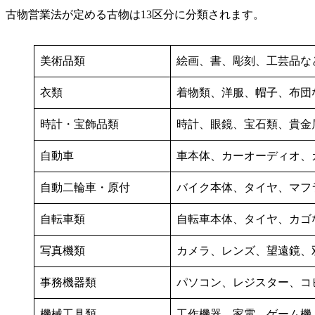
古物営業法が定める古物は13区分に分類されます。
美術品類
絵画、書、彫刻、工芸品な
衣類
着物類、洋服、帽子、布団
時計・宝飾品類
時計、眼鏡、宝石類、貴金
自動車
車本体、カーオーディオ、
自動二輪車・原付
バイク本体、タイヤ、マフ
自転車類
自転車本体、タイヤ、カゴ
写真機類
カメラ、レンズ、望遠鏡、
事務機器類
パソコン、レジスター、コ
機械工具類
工作機器、家電、ゲーム機