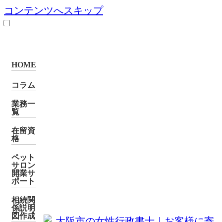
コンテンツへスキップ
HOME
コラム
業務一
覧
在留資
格
ペット
サロン
開業サ
ポート
相続関
係説明
図作成