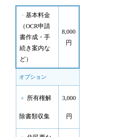
・
基本料金
（OCR申請
8,000
書作成・手
円
続き案内な
ど）
オプション
＋
所有権解
3,000
除書類収集
円