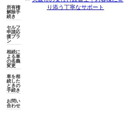
所有権
解除手
続き
セルフ
申請応
援プラ
ン
相続に
よる車
の名義
変更
車を相
続した
ときの
手続き
お問い
合わせ