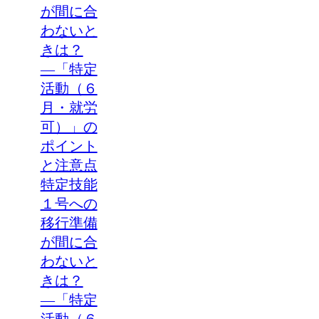
が間に合
わないと
きは？
―「特定
活動（６
月・就労
可）」の
ポイント
と注意点
特定技能
１号への
移行準備
が間に合
わないと
きは？
―「特定