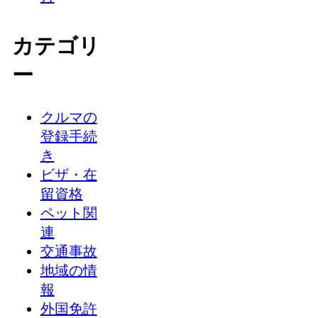
カテゴリ
ー
クルマの
登録手続
き
ビザ・在
留資格
ペット関
連
交通事故
地域の情
報
外国免許