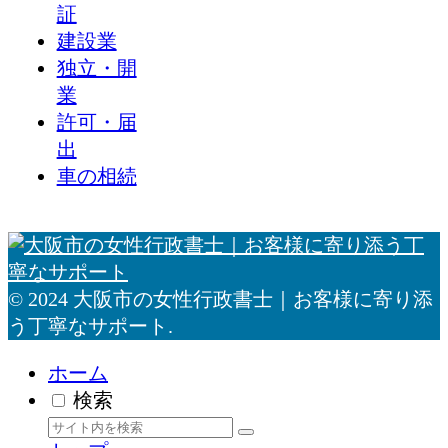
証
建設業
独立・開
業
許可・届
出
車の相続
© 2024 大阪市の女性行政書士｜お客様に寄り添
う丁寧なサポート.
ホーム
検索