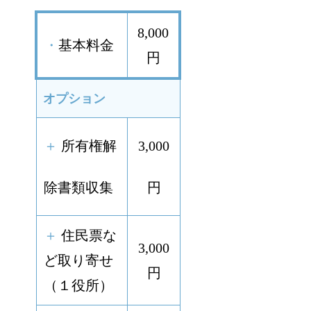
8,000
・
基本料金
円
オプション
＋
所有権解
3,000
除書類収集
円
＋
住民票な
3,000
ど取り寄せ
円
（１役所）