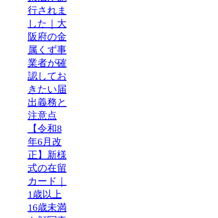
行されま
した｜大
阪府の金
属くず事
業者が確
認してお
きたい届
出義務と
注意点
【令和8
年6月改
正】新様
式の在留
カード｜
1歳以上
16歳未満