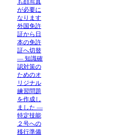
も顔写真
が必要に
なります
外国免許
証から日
本の免許
証へ切替
― 知識確
認対策の
ためのオ
リジナル
練習問題
を作成し
ました ―
特定技能
２号への
移行準備