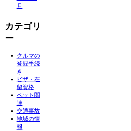
月
カテゴリ
ー
クルマの
登録手続
き
ビザ・在
留資格
ペット関
連
交通事故
地域の情
報