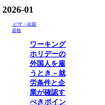
2026-01
ビザ・在留
資格
ワーキング
ホリデーの
外国人を雇
うとき－就
労条件と企
業が確認す
べきポイン