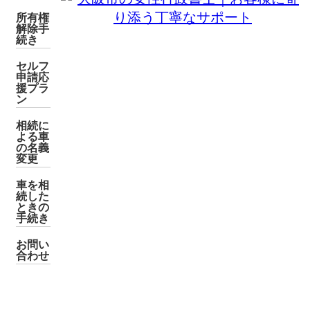
所有権
解除手
続き
セルフ
申請応
援プラ
ン
相続に
よる車
の名義
変更
車を相
続した
ときの
手続き
お問い
合わせ