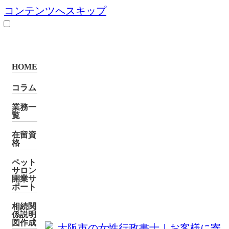
コンテンツへスキップ
HOME
コラム
業務一
覧
在留資
格
ペット
サロン
開業サ
ポート
相続関
係説明
図作成