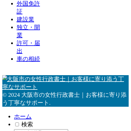
外国免許
証
建設業
独立・開
業
許可・届
出
車の相続
© 2024 大阪市の女性行政書士｜お客様に寄り添
う丁寧なサポート.
ホーム
検索