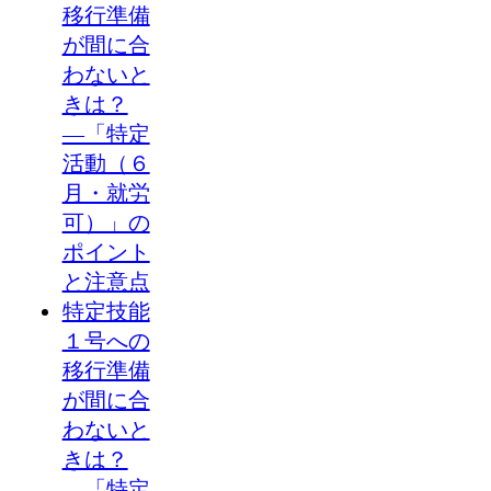
移行準備
が間に合
わないと
きは？
―「特定
活動（６
月・就労
可）」の
ポイント
と注意点
特定技能
１号への
移行準備
が間に合
わないと
きは？
―「特定