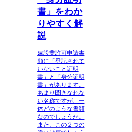
書」をわか
りやすく解
説
建設業許可申請書
類に「登記されて
いないこと証明
書」と「身分証明
書」があります。
あまり聞きなれな
い名称ですが、一
体どのような書類
なのでしょうか。
また、この２つの