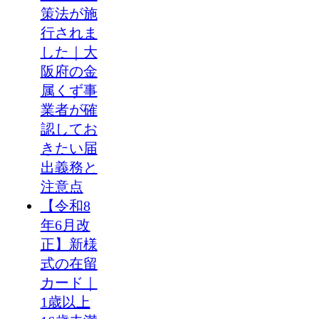
策法が施
行されま
した｜大
阪府の金
属くず事
業者が確
認してお
きたい届
出義務と
注意点
【令和8
年6月改
正】新様
式の在留
カード｜
1歳以上