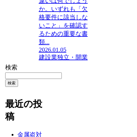
違いは何でしょう
か。いずれも「欠
格要件に該当しな
いこと」を確認す
るための重要な書
類...
2026.01.05
建設業
独立・開業
検索
検索
最近の投
稿
金属盗対