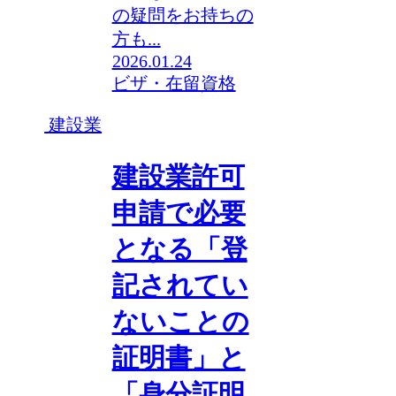
の疑問をお持ちの
方も...
2026.01.24
ビザ・在留資格
建設業
建設業許可
申請で必要
となる「登
記されてい
ないことの
証明書」と
「身分証明