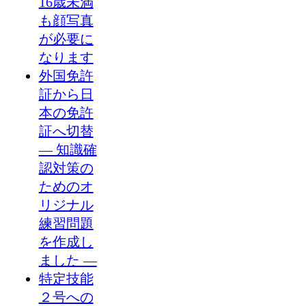
16歳未満
も顔写真
が必要に
なります
外国免許
証から日
本の免許
証へ切替
― 知識確
認対策の
ためのオ
リジナル
練習問題
を作成し
ました ―
特定技能
２号への