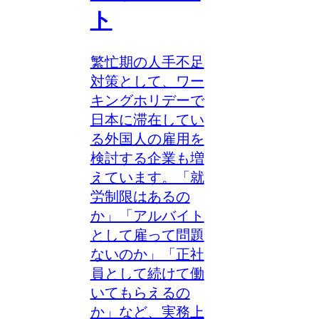
ト
繁忙期の人手不足
対策として、ワー
キングホリデーで
日本に滞在してい
る外国人の雇用を
検討する企業も増
えています。「就
労制限はあるの
か」「アルバイト
として雇って問題
ないのか」「正社
員として続けて働
いてもらえるの
か」など、実務上