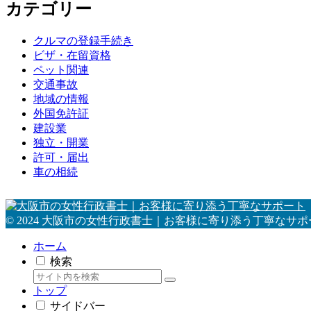
カテゴリー
クルマの登録手続き
ビザ・在留資格
ペット関連
交通事故
地域の情報
外国免許証
建設業
独立・開業
許可・届出
車の相続
© 2024 大阪市の女性行政書士｜お客様に寄り添う丁寧なサポ
ホーム
検索
トップ
サイドバー