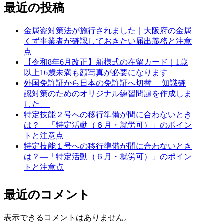
最近の投稿
金属盗対策法が施行されました｜大阪府の金属
くず事業者が確認しておきたい届出義務と注意
点
【令和8年6月改正】新様式の在留カード｜1歳
以上16歳未満も顔写真が必要になります
外国免許証から日本の免許証へ切替― 知識確
認対策のためのオリジナル練習問題を作成しま
した ―
特定技能２号への移行準備が間に合わないとき
は？―「特定活動（６月・就労可）」のポイン
トと注意点
特定技能１号への移行準備が間に合わないとき
は？―「特定活動（６月・就労可）」のポイン
トと注意点
最近のコメント
表示できるコメントはありません。