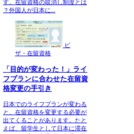
す。在留資格の取消し制度とは
？外国人が日本に...
ビ
ザ・在留資格
「目的が変わった！」ライ
フプランに合わせた在留資
格変更の手引き
日本でのライフプランが変わる
と、在留資格を変更する必要が
出てくることがあります。たと
えば、留学生として日本に滞在