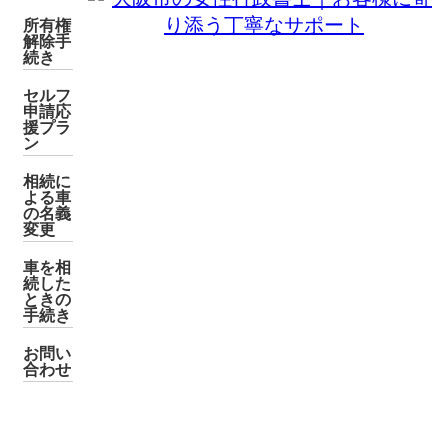
所有権
解除手
続き
セルフ
申請応
援プラ
ン
相続に
よる車
の名義
変更
車を相
続した
ときの
手続き
お問い
合わせ