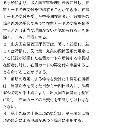
る手続により、出入国在留管理庁長官に対し、在
留カードの再交付を申請することができる。在留
カードの交付を受けた中長期在留者が、毀損等の
場合以外の場合であつて在留カードの交換を希望
するとき（正当な理由がないと認められるときを
除く。）も、同様とする。
２ 出入国在留管理庁長官は、著しく毀損し、若
しくは汚損し、又は第十九条の四第五項の規定に
よる記録が毀損した在留カードを所持する中長期
在留者に対し、在留カードの再交付を申請するこ
とを命ずることができる。
３ 前項の規定による命令を受けた中長期在留者
は、当該命令を受けた日から十四日以内に、法務
省令で定める手続により、出入国在留管理庁長官
に対し、在留カードの再交付を申請しなければな
らない。
４ 第十九条の十第二項の規定は、第一項又は前
項の規定による申請があつた場合に準用する。