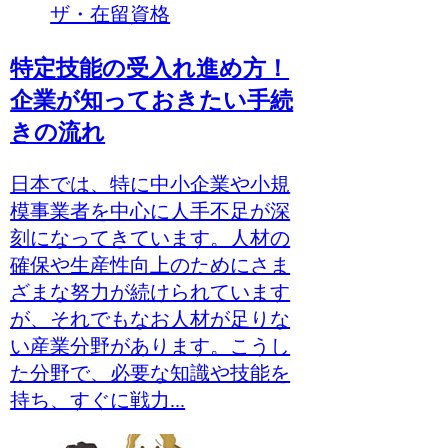
ザ・在留資格
特定技能の受入れ進め方！
企業が知っておきたい手続
きの流れ
日本では、特に中小企業や小規
模事業者を中心に人手不足が深
刻になってきています。人材の
確保や生産性向上のためにさま
ざまな努力が続けられています
が、それでもなお人材が足りな
い産業分野があります。こうし
た分野で、必要な知識や技能を
持ち、すぐに戦力...