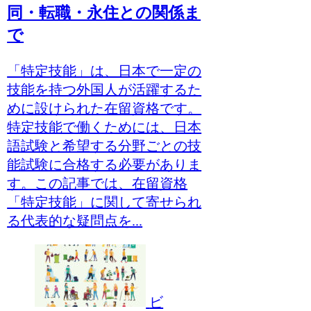
同・転職・永住との関係ま
で
「特定技能」は、日本で一定の
技能を持つ外国人が活躍するた
めに設けられた在留資格です。
特定技能で働くためには、日本
語試験と希望する分野ごとの技
能試験に合格する必要がありま
す。この記事では、在留資格
「特定技能」に関して寄せられ
る代表的な疑問点を...
ビ