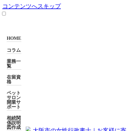
コンテンツへスキップ
HOME
コラム
業務一
覧
在留資
格
ペット
サロン
開業サ
ポート
相続関
係説明
図作成