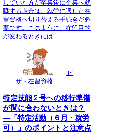
していた方が卒業後に企業へ就
職する場合は、就労に適した在
留資格へ切り替える手続きが必
要です。このように、在留目的
が変わるときには...
ビ
ザ・在留資格
特定技能２号への移行準備
が間に合わないときは？
―「特定活動（６月・就労
可）」のポイントと注意点