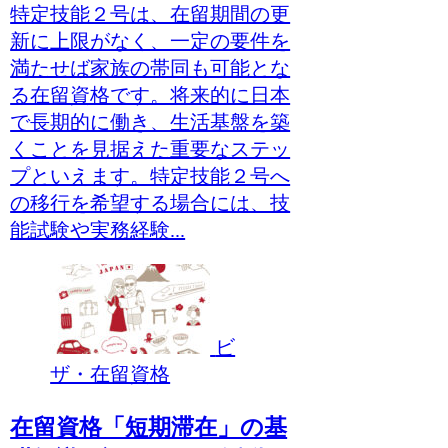
特定技能２号は、在留期間の更
新に上限がなく、一定の要件を
満たせば家族の帯同も可能とな
る在留資格です。将来的に日本
で長期的に働き、生活基盤を築
くことを見据えた重要なステッ
プといえます。特定技能２号へ
の移行を希望する場合には、技
能試験や実務経験...
ビ
ザ・在留資格
在留資格「短期滞在」の基