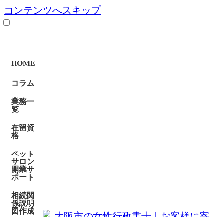
コンテンツへスキップ
HOME
コラム
業務一
覧
在留資
格
ペット
サロン
開業サ
ポート
相続関
係説明
図作成