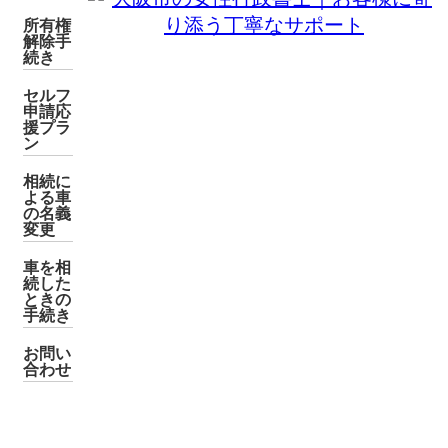
所有権
解除手
続き
セルフ
申請応
援プラ
ン
相続に
よる車
の名義
変更
車を相
続した
ときの
手続き
お問い
合わせ