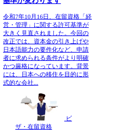
基準が変わります
令和7年10月16日、在留資格「経
営・管理」に関する許可基準が
大きく見直されました。今回の
改正では、資本金の引き上げや
日本語能力の要件化など、申請
者に求められる条件がより明確
かつ厳格になっています。背景
には、日本への移住を目的に形
式的な会社...
ビ
ザ・在留資格