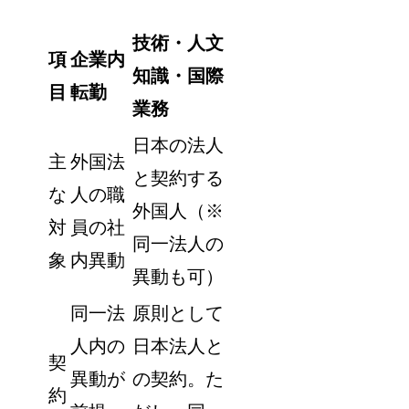
技術・人文
項
企業内
知識・国際
目
転勤
業務
日本の法人
主
外国法
と契約する
な
人の職
外国人（※
対
員の社
同一法人の
象
内異動
異動も可）
同一法
原則として
人内の
日本法人と
契
異動が
の契約。た
約