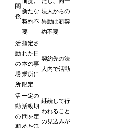
前提。
だし、同一
関
新たな
法人からの
係
契約不
異動は新契
要
約不要
活
指定さ
動
れた日
契約先の法
の
本の事
人内で活動
場
業所に
所
限定
活
一定の
継続して行
動
活動期
われること
の
間を定
の見込みが
期
めた活