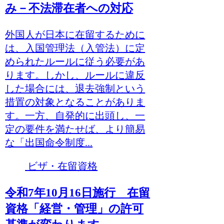
み－不法滞在者への対応
外国人が日本に在留するために
は、入国管理法（入管法）に定
められたルールに従う必要があ
ります。しかし、ルールに違反
した場合には、退去強制という
措置の対象となることがありま
す。一方、自発的に出頭し、一
定の要件を満たせば、より簡易
な「出国命令制度...
ビザ・在留資格
令和7年10月16日施行 在留
資格「経営・管理」の許可