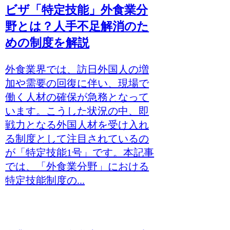
ビザ「特定技能」外食業分
野とは？人手不足解消のた
めの制度を解説
外食業界では、訪日外国人の増
加や需要の回復に伴い、現場で
働く人材の確保が急務となって
います。こうした状況の中、即
戦力となる外国人材を受け入れ
る制度として注目されているの
が「特定技能1号」です。本記事
では、「外食業分野」における
特定技能制度の...