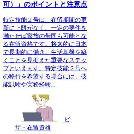
可）」のポイントと注意点
特定技能２号は、在留期間の更
新に上限がなく、一定の要件を
満たせば家族の帯同も可能とな
る在留資格です。将来的に日本
で長期的に働き、生活基盤を築
くことを見据えた重要なステッ
プといえます。特定技能２号へ
の移行を希望する場合には、技
能試験や実務経験...
ビ
ザ・在留資格