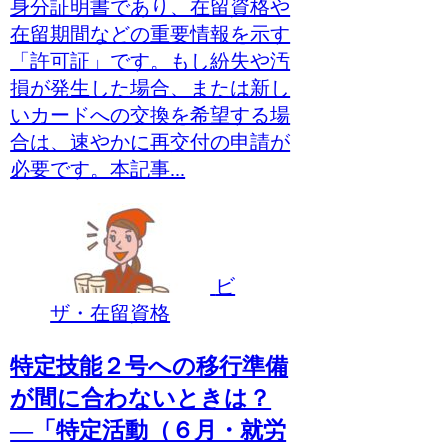
身分証明書であり、在留資格や
在留期間などの重要情報を示す
「許可証」です。もし紛失や汚
損が発生した場合、または新し
いカードへの交換を希望する場
合は、速やかに再交付の申請が
必要です。本記事...
ビ
ザ・在留資格
特定技能２号への移行準備
が間に合わないときは？
―「特定活動（６月・就労