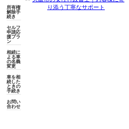
所有権
解除手
続き
セルフ
申請応
援プラ
ン
相続に
よる車
の名義
変更
車を相
続した
ときの
手続き
お問い
合わせ