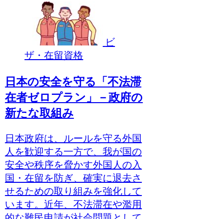
ビ
ザ・在留資格
日本の安全を守る「不法滞
在者ゼロプラン」－政府の
新たな取組み
日本政府は、ルールを守る外国
人を歓迎する一方で、我が国の
安全や秩序を脅かす外国人の入
国・在留を防ぎ、確実に退去さ
せるための取り組みを強化して
います。近年、不法滞在や濫用
的な難民申請が社会問題として