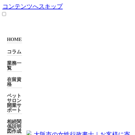
コンテンツへスキップ
HOME
コラム
業務一
覧
在留資
格
ペット
サロン
開業サ
ポート
相続関
係説明
図作成