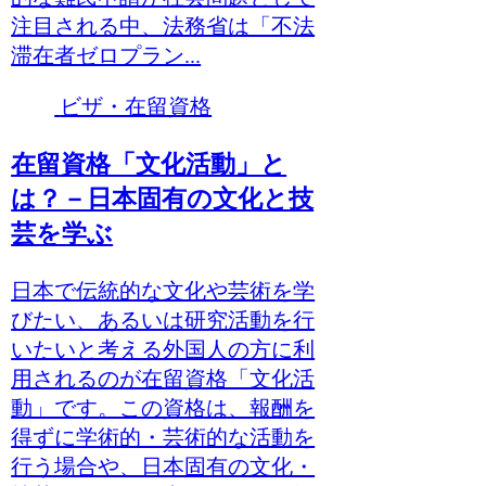
注目される中、法務省は「不法
滞在者ゼロプラン...
ビザ・在留資格
在留資格「文化活動」と
は？－日本固有の文化と技
芸を学ぶ
日本で伝統的な文化や芸術を学
びたい、あるいは研究活動を行
いたいと考える外国人の方に利
用されるのが在留資格「文化活
動」です。この資格は、報酬を
得ずに学術的・芸術的な活動を
行う場合や、日本固有の文化・