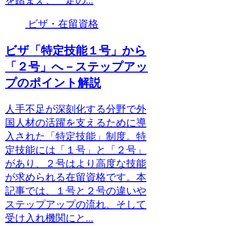
ビザ・在留資格
ビザ「特定技能１号」から
「２号」へ－ステップアッ
プのポイント解説
人手不足が深刻化する分野で外
国人材の活躍を支えるために導
入された「特定技能」制度。特
定技能には「１号」と「２号」
があり、２号はより高度な技能
が求められる在留資格です。本
記事では、１号と２号の違いや
ステップアップの流れ、そして
受け入れ機関にと...