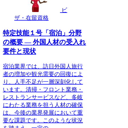
ビ
ザ・在留資格
特定技能１号「宿泊」分野
の概要 ― 外国人材の受入れ
要件と現状
宿泊業界では、訪日外国人旅行
者の増加や観光需要の回復によ
り、人手不足が一層深刻化して
います。清掃・フロント業務・
レストランサービスなど、多岐
にわたる業務を担う人材の確保
は、今後の業界発展において重
要な課題です。このような状況
を踏まえ、一定の...