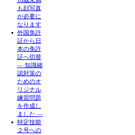
16歳未満
も顔写真
が必要に
なります
外国免許
証から日
本の免許
証へ切替
― 知識確
認対策の
ためのオ
リジナル
練習問題
を作成し
ました ―
特定技能
２号への