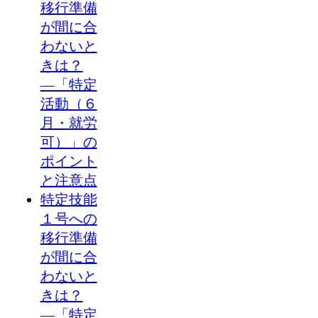
移行準備
が間に合
わないと
きは？
―「特定
活動（６
月・就労
可）」の
ポイント
と注意点
特定技能
１号への
移行準備
が間に合
わないと
きは？
―「特定