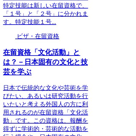
特定技能は新しい在留資格で、
「１号」と「２号」に分かれま
す。特定技能１号...
ビザ・在留資格
在留資格「文化活動」と
は？－日本固有の文化と技
芸を学ぶ
日本で伝統的な文化や芸術を学
びたい、あるいは研究活動を行
いたいと考える外国人の方に利
用されるのが在留資格「文化活
動」です。この資格は、報酬を
得ずに学術的・芸術的な活動を