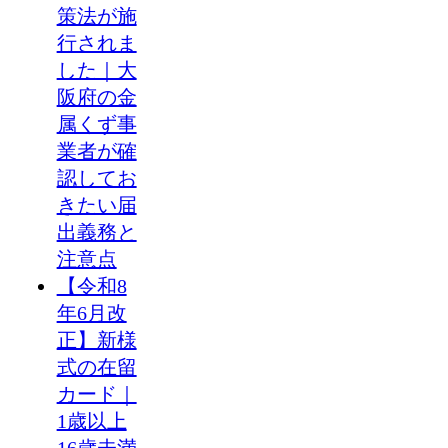
策法が施
行されま
した｜大
阪府の金
属くず事
業者が確
認してお
きたい届
出義務と
注意点
【令和8
年6月改
正】新様
式の在留
カード｜
1歳以上