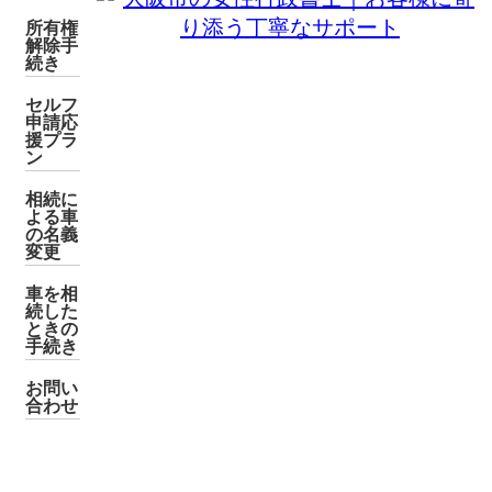
所有権
解除手
続き
セルフ
申請応
援プラ
ン
相続に
よる車
の名義
変更
車を相
続した
ときの
手続き
お問い
合わせ