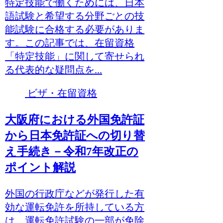
特定技能で働くためには、日本
語試験と希望する分野ごとの技
能試験に合格する必要がありま
す。この記事では、在留資格
「特定技能」に関して寄せられ
る代表的な疑問点を...
ビザ・在留資格
大阪府における外国免許証
から日本免許証への切り替
え手続き－令和7年改正の
ポイント解説
外国の行政庁などが発行した有
効な運転免許を所持している方
は、運転免許試験の一部が免除