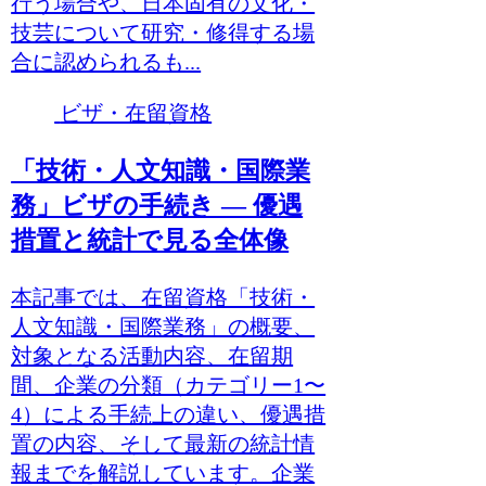
行う場合や、日本固有の文化・
技芸について研究・修得する場
合に認められるも...
ビザ・在留資格
「技術・人文知識・国際業
務」ビザの手続き ― 優遇
措置と統計で見る全体像
本記事では、在留資格「技術・
人文知識・国際業務」の概要、
対象となる活動内容、在留期
間、企業の分類（カテゴリー1〜
4）による手続上の違い、優遇措
置の内容、そして最新の統計情
報までを解説しています。企業