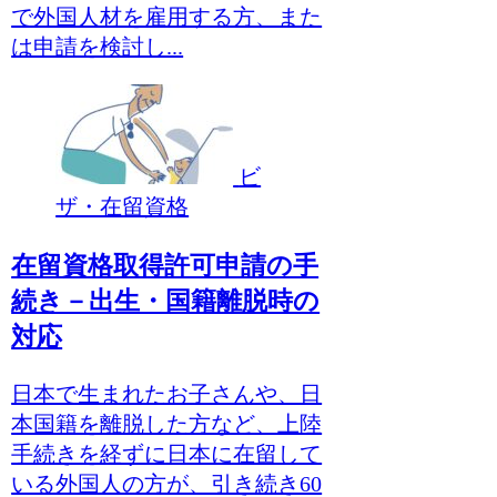
で外国人材を雇用する方、また
は申請を検討し...
ビ
ザ・在留資格
在留資格取得許可申請の手
続き－出生・国籍離脱時の
対応
日本で生まれたお子さんや、日
本国籍を離脱した方など、上陸
手続きを経ずに日本に在留して
いる外国人の方が、引き続き60