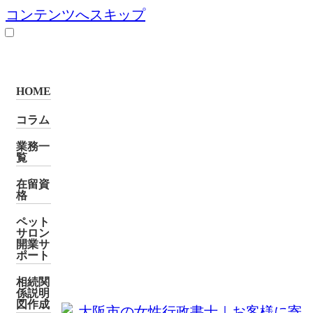
コンテンツへスキップ
HOME
コラム
業務一
覧
在留資
格
ペット
サロン
開業サ
ポート
相続関
係説明
図作成