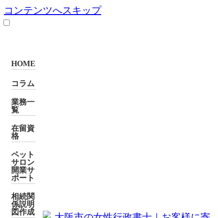
コンテンツへスキップ
HOME
コラム
業務一
覧
在留資
格
ペット
サロン
開業サ
ポート
相続関
係説明
図作成