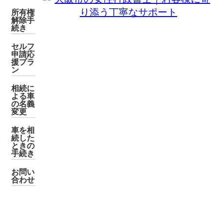
所有権
解除手
続き
セルフ
申請応
援プラ
ン
相続に
よる車
の名義
変更
車を相
続した
ときの
手続き
お問い
合わせ