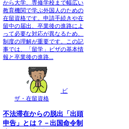
から大学、専修学校まで幅広い
教育機関で学ぶ外国人のための
在留資格です。申請手続きや在
留中の届出、卒業後の進路によ
って必要な対応が異なるため、
制度の理解が重要です。この記
事では、「留学」ビザの基本情
報と卒業後の進路...
ビ
ザ・在留資格
不法滞在からの脱出「出頭
申告」とは？－出国命令制