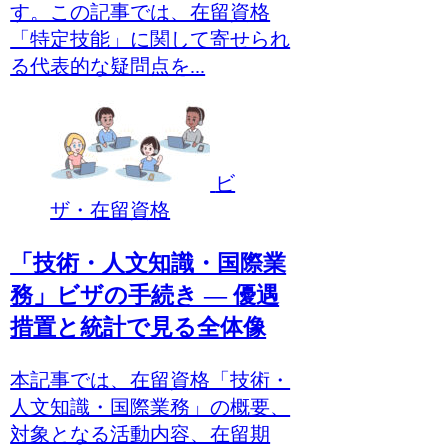
す。この記事では、在留資格
「特定技能」に関して寄せられ
る代表的な疑問点を...
ビ
ザ・在留資格
「技術・人文知識・国際業
務」ビザの手続き ― 優遇
措置と統計で見る全体像
本記事では、在留資格「技術・
人文知識・国際業務」の概要、
対象となる活動内容、在留期