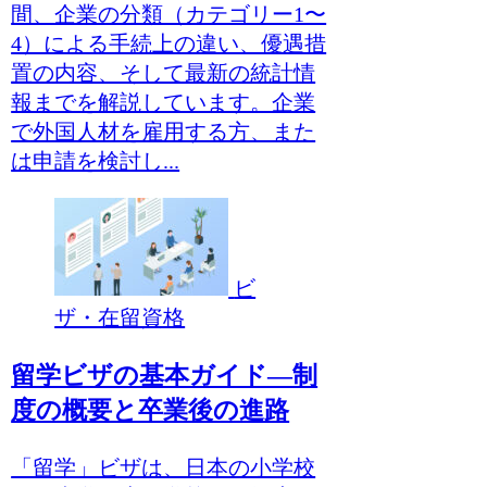
間、企業の分類（カテゴリー1〜
4）による手続上の違い、優遇措
置の内容、そして最新の統計情
報までを解説しています。企業
で外国人材を雇用する方、また
は申請を検討し...
ビ
ザ・在留資格
留学ビザの基本ガイド―制
度の概要と卒業後の進路
「留学」ビザは、日本の小学校