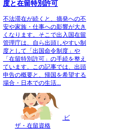
度と在留特別許可
不法滞在が続くと、摘発への不
安や家族・仕事への影響が大き
くなります。そこで出入国在留
管理庁は、自ら出頭しやすい制
度として「出国命令制度」や
「在留特別許可」の手続を整え
ています。この記事では、出頭
申告の概要と、帰国を希望する
場合・日本での生活...
ビ
ザ・在留資格