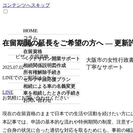
コンテンツへスキップ
HOME
コラム
在留期間の延長をご希望の方へ ― 更新
業務一覧
在留資格
ビザ・在留資格
ペットサロン開業サポート
大阪市の女性行政
相続関係説明図作成
丁寧なサポート
2025.07.02
所有権解除手続き
LINEでのご相談はこちら
セルフ申請応援プラン
相続による車の名義変更
LINE
車を相続したときの手続き
お気軽にお問い合わせください
お問い合わせ
現在の在留資格のままで日本での生活や活動を続けたい方に
本記事では、
申請の基本的な流れ
や
特例期間の制度
、注意す
ご自身の状況に合った適切な対応を取るためにも、事前の確