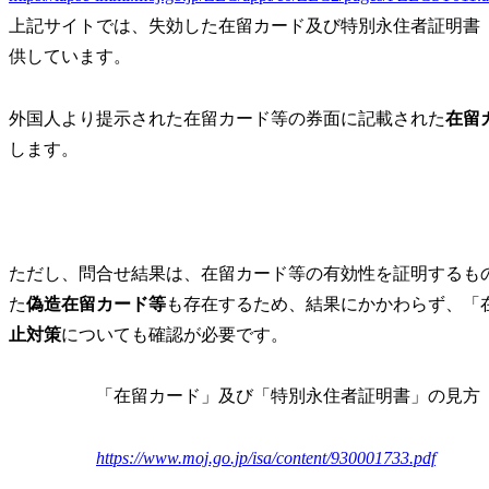
上記サイトでは、失効した在留カード及び特別永住者証明書
供しています。
外国人より提示された在留カード等の券面に記載された
在留
します。
ただし、
問合せ結果は、在留カード等の有効性を証明するも
た
偽造在留カード等
も存在するため、結果にかかわらず、「
止対策
についても確認が必要です。
「在留カード」及び「特別永住者証明書」の見方
https://www.moj.go.jp/isa/content/930001733.pdf