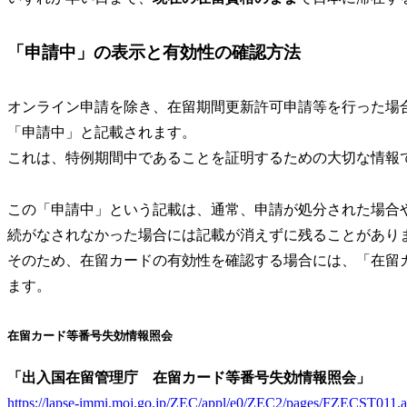
「申請中」の表示と有効性の確認方法
オンライン申請を除き、在留期間更新許可申請等を行った場
「申請中」
と記載されます。
これは、特例期間中であることを証明するための大切な情報
この「申請中」という記載は、通常、申請が処分された場合
続がなされなかった場合には記載が消えずに残ることがあり
そのため、
在留カードの有効性を確認する場合には、「在留
ます。
在留カード等番号失効情報照会
「出入国在留管理庁 在留カード等番号失効情報照会」
https://lapse-immi.moj.go.jp/ZEC/appl/e0/ZEC2/pages/FZECST011.