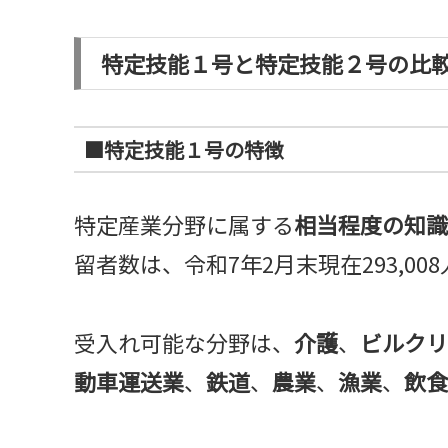
特定技能１号と特定技能２号の比
■特定技能１号の特徴
特定産業分野に属する
相当程度の知識
留者数は、令和7年2月末現在293,0
受入れ可能な分野は、
介護
、
ビルクリ
動車運送業
、
鉄道
、
農業
、
漁業
、
飲食