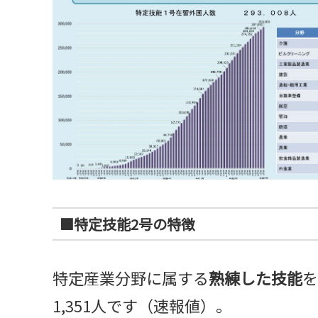
■特定技能2号の特徴
特定産業分野に属する
熟練した技能
を
1,351人です（速報値）。