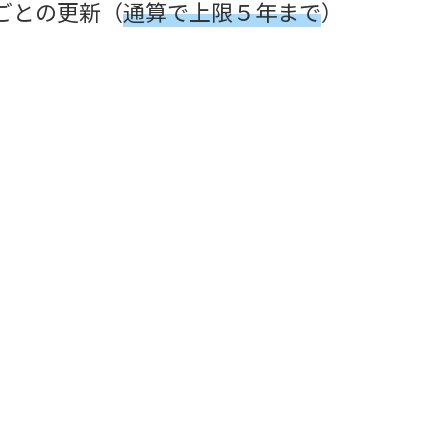
ごとの更新（
通算で上限５年まで
）