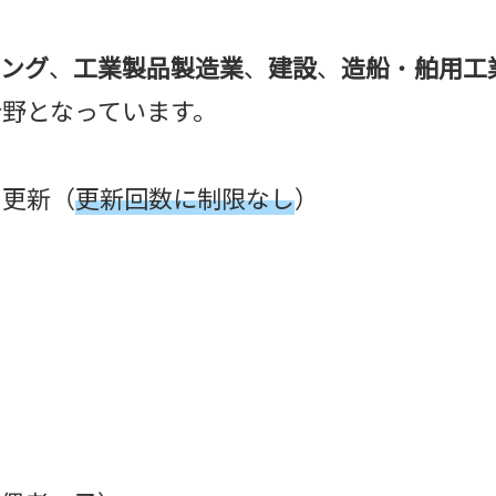
ング
、
工業製品製造業
、
建設
、
造船
・
舶用工
分野となっています。
の更新（
更新回数に制限なし
）