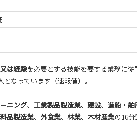
較
又は経験
を必要とする技能を要する業務に従
08人となっています（速報値）。
ーニング
、
工業製品製造業
、
建設
、
造船・舶
料品製造業
、
外食業
、
林業
、
木材産業
の16